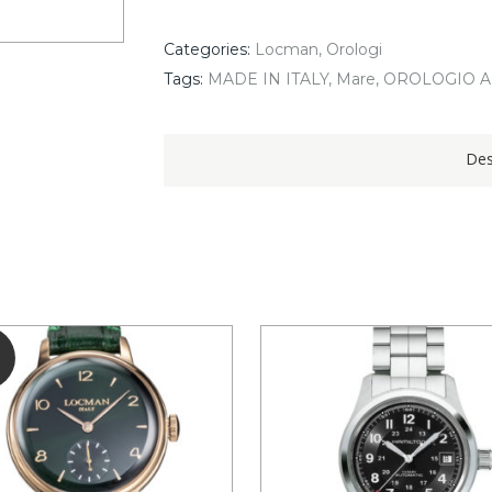
ref.
D511A01S-
00BKFRDSR
Categories:
Locman
,
Orologi
quantity
Tags:
MADE IN ITALY
,
Mare
,
OROLOGIO A
Des