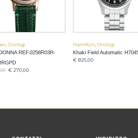
an
,
Orologi
Hamilton
,
Orologi
 DONNA REF.0258R03R-
Khaki Field Automatic H704
€
825,00
RRGPD
€
270,00
,00