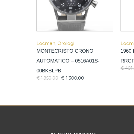
Locman
,
Orologi
Locm
MONTECRISTO CRONO
1960
AUTOMATICO – 0516A01S-
RRG
€
401
00BKBLPB
€
1.300,00
€
1.950,00