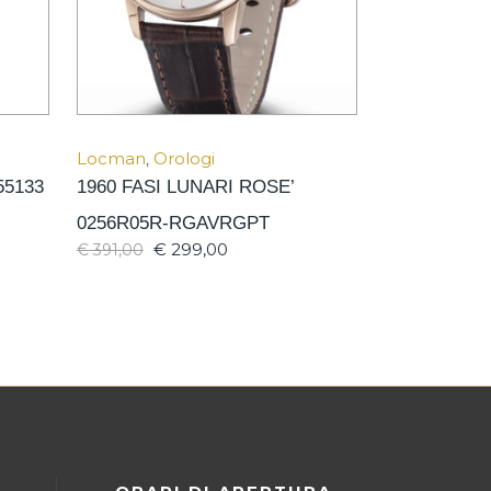
Locman
,
Orologi
55133
1960 FASI LUNARI ROSE’
0256R05R-RGAVRGPT
€
299,00
€
391,00