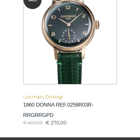
SALE
Locman
,
Orologi
1960 DONNA REF.0258R03R-
RRGRRGPD
€
270,00
€
401,00