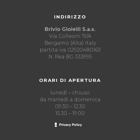
INDIRIZZO
Brivio Gioielli S.a.s.
Via Colleoni 19/A
Bergamo (Alta) Italy
partita iva 02920480163
N. Rea BG 333995
ORARI DI APERTURA
lunedì – chiuso
da martedì a domenica
09:30 – 12:30
15:30 – 19:00