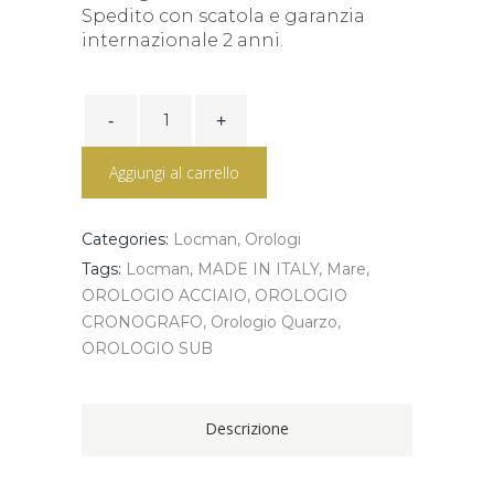
Spedito con scatola e garanzia
internazionale 2 anni.
1960
FASI
LUNARI
ROSE'
Aggiungi al carrello
0256R05R-
RGAVRGPT
quantity
Categories:
Locman
,
Orologi
Tags:
Locman
,
MADE IN ITALY
,
Mare
,
OROLOGIO ACCIAIO
,
OROLOGIO
CRONOGRAFO
,
Orologio Quarzo
,
OROLOGIO SUB
Descrizione