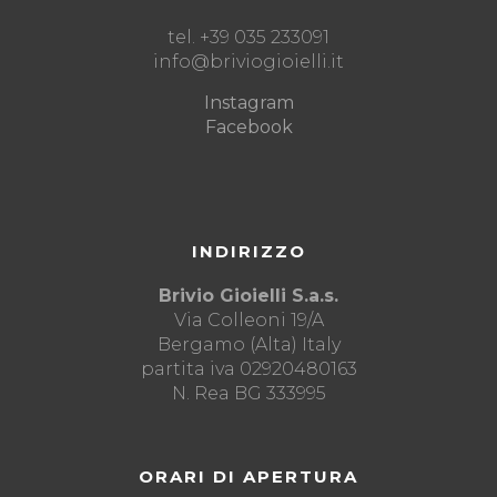
tel. +39 035 233091
info@briviogioielli.it
Instagram
Facebook
INDIRIZZO
Brivio Gioielli S.a.s.
Via Colleoni 19/A
Bergamo (Alta) Italy
partita iva 02920480163
N. Rea BG 333995
ORARI DI APERTURA