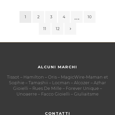
…
1
2
3
4
10
11
12
ALCUNI MARCHI
Tissot – Hamilton – Oris – MagicWire-Maman et
Sophie – Tamashii – Locman – Alcozer – Azhar
Gioielli – Rues De Mille – Forever Unique –
Unoaerre – Facco Gioielli – Giuliaitsme
CONTATTI