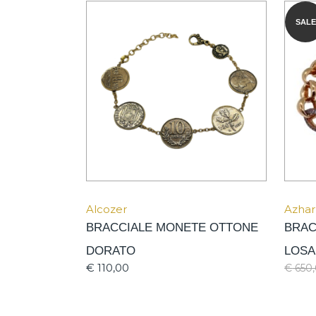
SALE
Alcozer
Azhar
BRACCIALE MONETE OTTONE
BRAC
DORATO
LOS
€
110,00
€
650