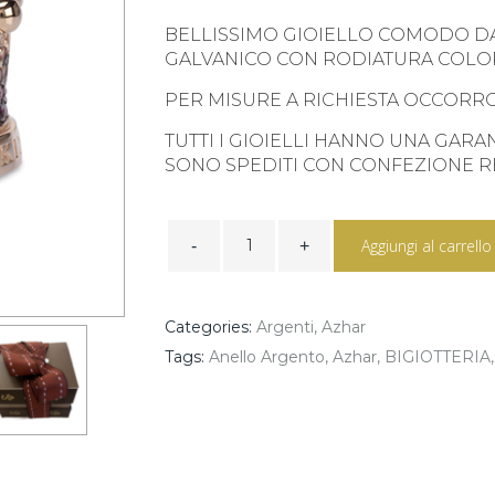
BELLISSIMO GIOIELLO COMODO D
GALVANICO CON RODIATURA COLOR
PER MISURE A RICHIESTA OCCORRO
TUTTI I GIOIELLI HANNO UNA GARA
SONO SPEDITI CON CONFEZIONE 
ANELLO
RE
Aggiungi al carrello
DEGRADE
AZHAR
quantity
Categories:
Argenti
,
Azhar
Tags:
Anello Argento
,
Azhar
,
BIGIOTTERIA
,