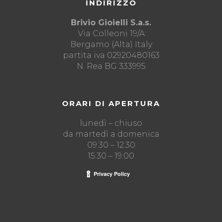
INDIRIZZO
Brivio Gioielli S.a.s.
Via Colleoni 19/A
Bergamo (Alta) Italy
partita iva 02920480163
N. Rea BG 333995
ORARI DI APERTURA
lunedì – chiuso
da martedì a domenica
09:30 – 12:30
15:30 – 19:00