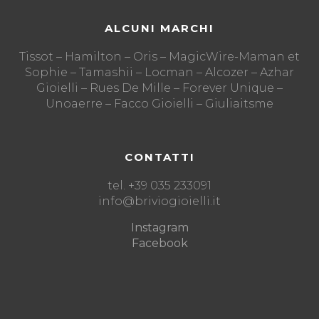
ALCUNI MARCHI
Tissot – Hamilton – Oris – MagicWire-Maman et
Sophie – Tamashii – Locman – Alcozer – Azhar
Gioielli – Rues De Mille – Forever Unique –
Unoaerre – Facco Gioielli – Giuliaitsme
CONTATTI
tel. +39 035 233091
info@briviogioielli.it
Instagram
Facebook