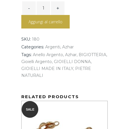
ANELLO
ARGENTO
DORATO
E
Aggiungi al carrello
PAVE
PIETRE
RUBINO
quantity
SKU:
180
Categories:
Argenti
,
Azhar
Tags:
Anello Argento
,
Azhar
,
BIGIOTTERIA
,
Gioielli Argento
,
GIOIELLI DONNA
,
GIOIELLI MADE IN ITALY
,
PIETRE
NATURALI
RELATED PRODUCTS
SALE