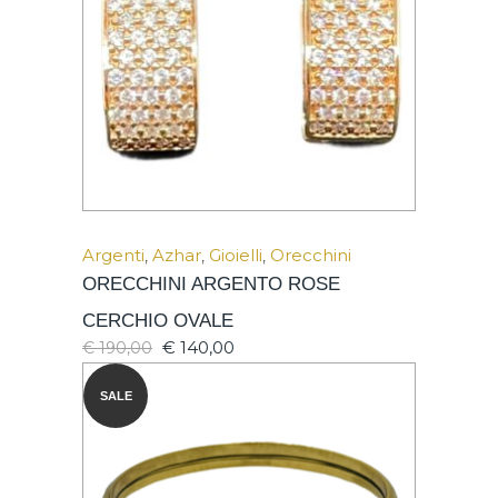
Argenti
,
Azhar
,
Gioielli
,
Orecchini
ORECCHINI ARGENTO ROSE
CERCHIO OVALE
€
140,00
€
190,00
SALE