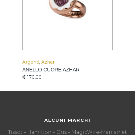
Argenti
,
Azhar
ANELLO CUORE AZHAR
€
170,00
ALCUNI MARCHI
Tissot – Hamilton – Oris – MagicWire-Maman et