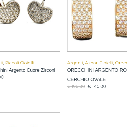
ti
,
Piccoli Gioielli
Argenti
,
Azhar
,
Gioielli
,
Orecc
hini Argento Cuore Zirconi
ORECCHINI ARGENTO RO
00
CERCHIO OVALE
€
140,00
€
190,00