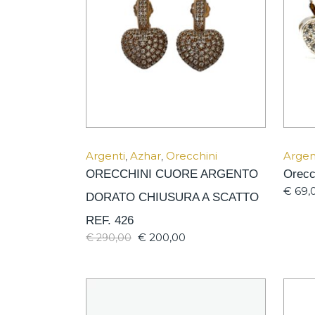
Argenti
,
Azhar
,
Orecchini
Argen
ORECCHINI CUORE ARGENTO
Orecc
€
69,
DORATO CHIUSURA A SCATTO
REF. 426
€
200,00
€
290,00