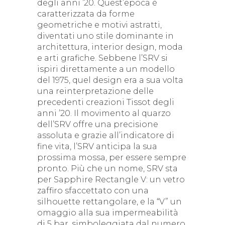
degli anni ’20. Quest’epoca è
caratterizzata da forme
geometriche e motivi astratti,
diventati uno stile dominante in
architettura, interior design, moda
e arti grafiche. Sebbene l’SRV si
ispiri direttamente a un modello
del 1975, quel design era a sua volta
una reinterpretazione delle
precedenti creazioni Tissot degli
anni ’20. Il movimento al quarzo
dell’SRV offre una precisione
assoluta e grazie all’indicatore di
fine vita, l’SRV anticipa la sua
prossima mossa, per essere sempre
pronto. Più che un nome, SRV sta
per Sapphire Rectangle V: un vetro
zaffiro sfaccettato con una
silhouette rettangolare, e la “V” un
omaggio alla sua impermeabilità
di 5 bar, simboleggiata dal numero