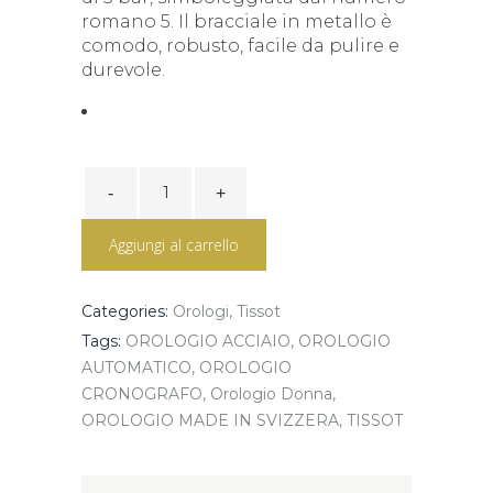
romano 5. Il bracciale in metallo è
comodo, robusto, facile da pulire e
durevole.
Tissot
SRV
30mm
T160.110.11.033.00
Aggiungi al carrello
quantity
Categories:
Orologi
,
Tissot
Tags:
OROLOGIO ACCIAIO
,
OROLOGIO
AUTOMATICO
,
OROLOGIO
CRONOGRAFO
,
Orologio Donna
,
OROLOGIO MADE IN SVIZZERA
,
TISSOT