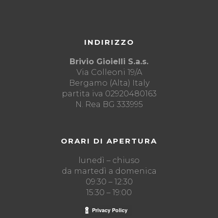
INDIRIZZO
Brivio Gioielli S.a.s.
Via Colleoni 19/A
Bergamo (Alta) Italy
partita iva 02920480163
N. Rea BG 333995
ORARI DI APERTURA
lunedì – chiuso
da martedì a domenica
09:30 – 12:30
15:30 – 19:00