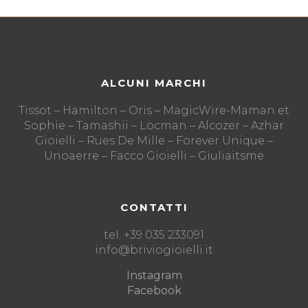
ALCUNI MARCHI
Tissot – Hamilton – Oris – MagicWire-Maman et
Sophie – Tamashii – Locman – Alcozer – Azhar
Gioielli – Rues De Mille – Forever Unique –
Unoaerre – Facco Gioielli – Giuliaitsme
CONTATTI
tel. +39 035 233091
info@briviogioielli.it
Instagram
Facebook