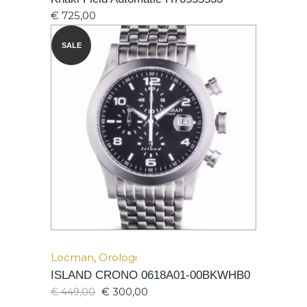
€
725,00
SALE
Locman
,
Orologi
ISLAND CRONO 0618A01-00BKWHB0
€
300,00
€
449,00