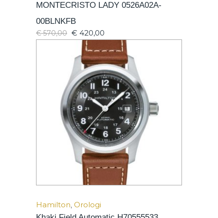
MONTECRISTO LADY 0526A02A-
00BLNKFB
€
420,00
€
570,00
Hamilton
,
Orologi
Khaki Field Automatic H70555533