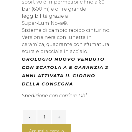
sportivo è impermeabile fino a 60
bar (600 m) e offre grande
leggibilità grazie al
Super‑LumiNova®.
Sistema di cambio rapido cinturino.
Versione nera con lunetta in
ceramica, quadrante con sfumatura
scura e bracciale in acciaio.
OROLOGIO NUOVO VENDUTO
CON SCATOLA A E GARANZIA 2
ANNI ATTIVATA IL GIORNO
DELLA CONSEGNA
Spedizione con corriere Dhl
Tissot
Seastar
2000
44mm
Aggiungi al carrello
T120.907.11.051.00