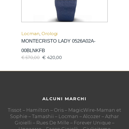
Locman
,
Orologi
MONTECRISTO LADY 0526A02A-
00BLNKFB
€
420,00
€
570,00
ALCUNI MARCHI
Tissot – Hamilton – Oris – MagicWire-Maman et
Sophie – Tamashii – Locman – Alcozer – Azhar
Gioielli – Rues De Mille – Forever Unique –