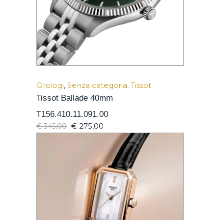
Orologi
,
Senza categoria
,
Tissot
Tissot Ballade 40mm
T156.410.11.091.00
€
275,00
€
345,00