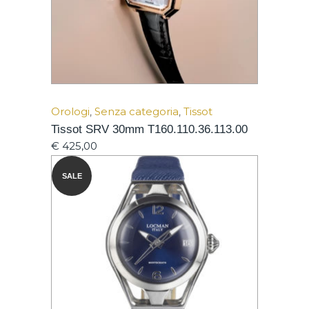
Orologi
,
Senza categoria
,
Tissot
Tissot SRV 30mm T160.110.36.113.00
€
425,00
SALE