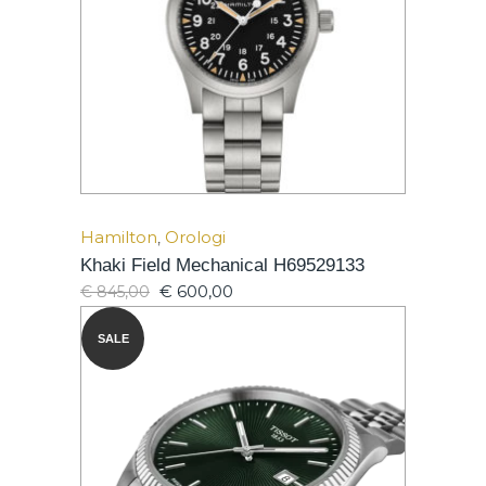
Hamilton
,
Orologi
Khaki Field Mechanical H69529133
€
600,00
€
845,00
SALE