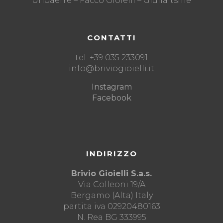
Unoaerre – Facco Gioielli – Giuliaitsme
CONTATTI
tel. +39 035 233091
info@briviogioielli.it
Instagram
Facebook
INDIRIZZO
Brivio Gioielli S.a.s.
Via Colleoni 19/A
Bergamo (Alta) Italy
partita iva 02920480163
N. Rea BG 333995