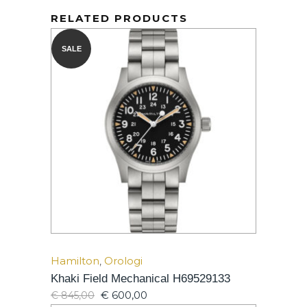
RELATED PRODUCTS
SALE
Hamilton
,
Orologi
Khaki Field Mechanical H69529133
€
600,00
€
845,00