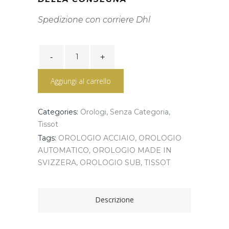
Spedizione con corriere Dhl
Tissot
Chrono
L
42mm
Aggiungi al carrello
T116.417.11.052.00
quantity
Categories:
Orologi
,
Senza Categoria
,
Tissot
Tags:
OROLOGIO ACCIAIO
,
OROLOGIO
AUTOMATICO
,
OROLOGIO MADE IN
SVIZZERA
,
OROLOGIO SUB
,
TISSOT
Descrizione