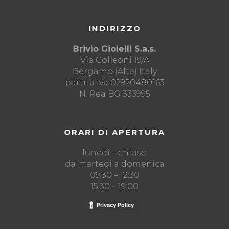
INDIRIZZO
Brivio Gioielli S.a.s.
Via Colleoni 19/A
Bergamo (Alta) Italy
partita iva 02920480163
N. Rea BG 333995
ORARI DI APERTURA
lunedì – chiuso
da martedì a domenica
09:30 – 12:30
15:30 – 19:00