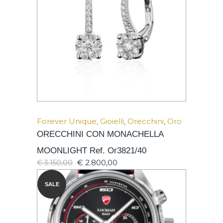
Forever Unique
,
Gioielli
,
Orecchini
,
Oro
ORECCHINI CON MONACHELLA
MOONLIGHT Ref. Or3821/40
€
2.800,00
€
3.150,00
SALE