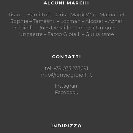
ALCUNI MARCHI
Tissot – Hamilton – Oris – MagicWire-Maman et
Sophie – Tamashii – Locman – Alcozer – Azhar
Gioielli – Rues De Mille – Forever Unique –
Unoaerre – Facco Gioielli – Giuliaitsme
CONTATTI
tel. +39 035 233091
info@briviogioielli.it
Instagram
Facebook
INDIRIZZO