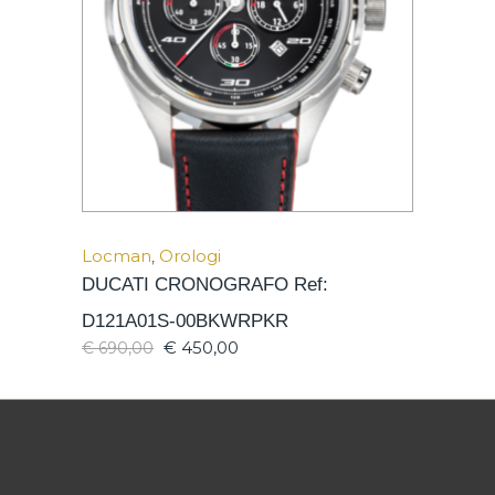
Locman
,
Orologi
DUCATI CRONOGRAFO Ref:
D121A01S-00BKWRPKR
€
450,00
€
690,00