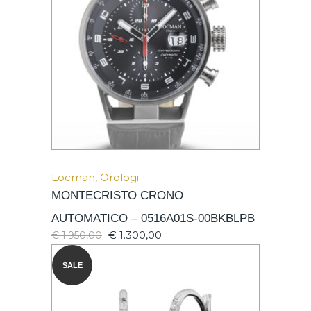
Locman
,
Orologi
MONTECRISTO CRONO
AUTOMATICO – 0516A01S-00BKBLPB
€
1.300,00
€
1.950,00
SALE