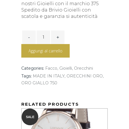
nostri Gioielli con il marchio 375
Spedito da Brivio Gioielli con
scatola e garanzia si autenticità
Orecchini
Coccinella
in
Oro
Aggiungi al carrello
quantity
Categories:
Facco
,
Gioielli
,
Orecchini
Tags:
MADE IN ITALY
,
ORECCHINI ORO
,
ORO GIALLO 750
RELATED PRODUCTS
SALE