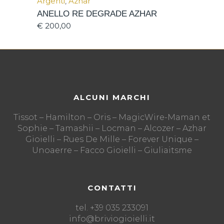
Argenti
,
Azhar
ANELLO RE DEGRADE AZHAR
€
200,00
ALCUNI MARCHI
Tissot – Hamilton – Oris – MagicWire-Maman et
Sophie – Tamashii – Locman – Alcozer – Azhar
Gioielli – Rues De Mille – Forever Unique –
Unoaerre – Facco Gioielli – Giuliaitsme
CONTATTI
tel. +39 035 233091
info@briviogioielli.it