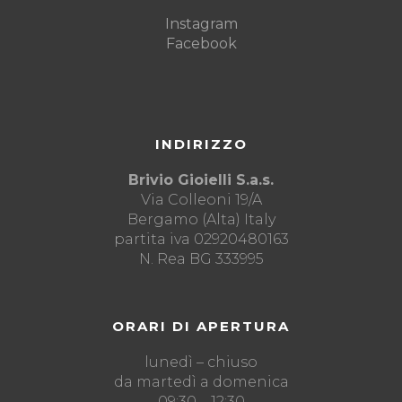
Instagram
Facebook
INDIRIZZO
Brivio Gioielli S.a.s.
Via Colleoni 19/A
Bergamo (Alta) Italy
partita iva 02920480163
N. Rea BG 333995
ORARI DI APERTURA
lunedì – chiuso
da martedì a domenica
09:30 – 12:30