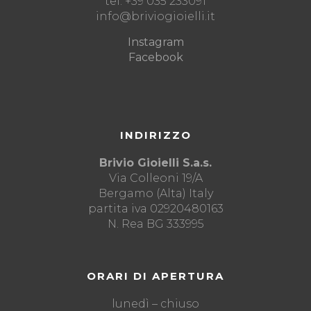
tel. +39 035 233091
info@briviogioielli.it
Instagram
Facebook
INDIRIZZO
Brivio Gioielli S.a.s.
Via Colleoni 19/A
Bergamo (Alta) Italy
partita iva 02920480163
N. Rea BG 333995
ORARI DI APERTURA
lunedì – chiuso