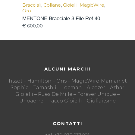
Bracciali
,
Collane
,
Gioielli
,
MagicWire
,
Oro
MENTONE Bracciale 3 File Ref 40
€
600,00
ALCUNI MARCHI
Tissot – Hamilton – Oris – MagicWire-Maman et
Sophie – Tamashii – Locman – Alcozer – Azhar
Gioielli – Rues De Mille – Forever Unique –
Unoaerre – Facco Gioielli – Giuliaitsme
CONTATTI