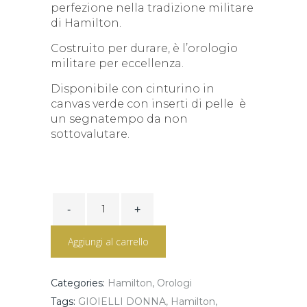
perfezione nella tradizione militare
di Hamilton.
Costruito per durare, è l’orologio
militare per eccellenza.
Disponibile con cinturino in
canvas verde con inserti di pelle è
un segnatempo da non
sottovalutare.
Khaki
Field
Mechanical
Meccanico
Aggiungi al carrello
38mm
H69439933
quantity
Categories:
Hamilton
,
Orologi
Tags:
GIOIELLI DONNA
,
Hamilton
,