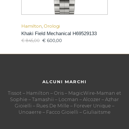
Hamilton
,
Orologi
Khaki Field Mechanical H69529133
€
600,00
€
845,00
ALCUNI MARCHI
Tissot – Hamilton – Oris – MagicWire-Maman et
Sophie – Tamashii – Locman – Alcozer – Azhar
Gioielli – Rues De Mille – Forever Unique –
Unoaerre – Facco Gioielli – Giuliaitsme