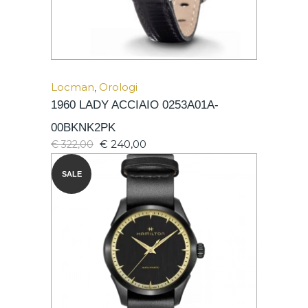
Locman
,
Orologi
1960 LADY ACCIAIO 0253A01A-
00BKNK2PK
€
240,00
€
322,00
SALE