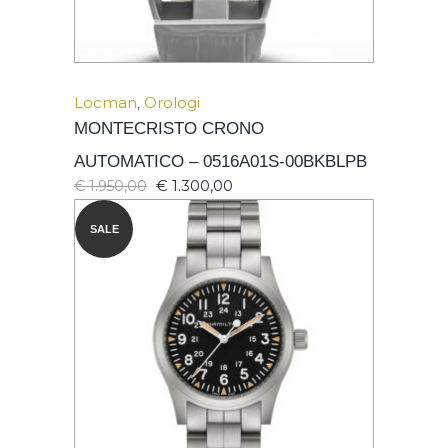
Locman
,
Orologi
MONTECRISTO CRONO
AUTOMATICO – 0516A01S-00BKBLPB
€
1.300,00
€
1.950,00
SALE