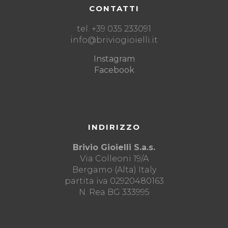
CONTATTI
tel. +39 035 233091
info@briviogioielli.it
Instagram
Facebook
INDIRIZZO
Brivio Gioielli S.a.s.
Via Colleoni 19/A
Bergamo (Alta) Italy
partita iva 02920480163
N. Rea BG 333995