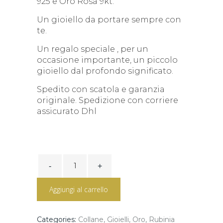
925 e Oro Rosa 9kt.
Un gioiello da portare sempre con
te.
Un regalo speciale , per un
occasione importante, un piccolo
gioiello dal profondo significato.
Spedito con scatola e garanzia
originale. Spedizione con corriere
assicurato Dhl
Filodellavita
Mini
13
fili
Aggiungi al carrello
Oro
Giallo
con
collana
Categories:
Collane
,
Gioielli
,
Oro
,
Rubinia
in