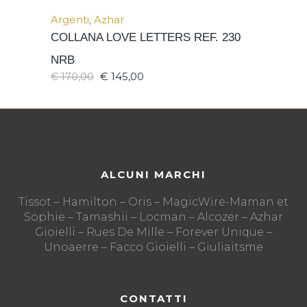
Argenti
,
Azhar
COLLANA LOVE LETTERS REF. 230
NRB
€
145,00
€
170,00
ALCUNI MARCHI
Tissot – Hamilton – Oris – MagicWire-Maman et
Sophie – Tamashii – Locman – Alcozer – Azhar
Gioielli – Rues De Mille – Forever Unique –
Unoaerre – Facco Gioielli – Giuliaitsme
CONTATTI