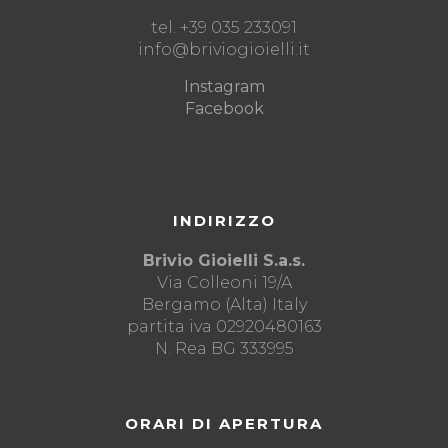
tel. +39 035 233091
info@briviogioielli.it
Instagram
Facebook
INDIRIZZO
Brivio Gioielli S.a.s.
Via Colleoni 19/A
Bergamo (Alta) Italy
partita iva 02920480163
N. Rea BG 333995
ORARI DI APERTURA