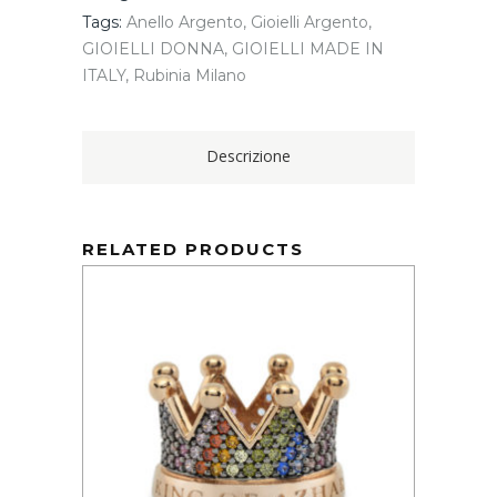
Argento
Tags:
Anello Argento
,
Gioielli Argento
,
925
GIOIELLI DONNA
e
,
GIOIELLI MADE IN
Oro
ITALY
,
Rubinia Milano
Rosa
9kt
quantity
Descrizione
RELATED PRODUCTS