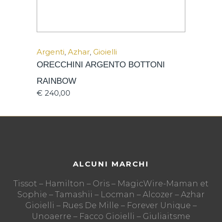
Argenti
,
Azhar
,
Gioielli
ORECCHINI ARGENTO BOTTONI
RAINBOW
€
240,00
ALCUNI MARCHI
Tissot – Hamilton – Oris – MagicWire-Maman et
Sophie – Tamashii – Locman – Alcozer – Azhar
Gioielli – Rues De Mille – Forever Unique –
Unoaerre – Facco Gioielli – Giuliaitsme