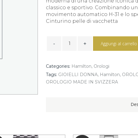
moderna di una creazione iconica d
classico e sportivo. Combinando un a
movimento automatico H-31 e lo spe
Cinturino pelle di vacchetta
American
Classic
Aggiungi al carrello
Intra-
Matic
Auto
Chrono
Categories:
Hamilton
,
Orologi
REF
H38416711
Tags:
GIOIELLI DONNA
,
Hamilton
,
OROLO
quantity
OROLOGIO MADE IN SVIZZERA
Des