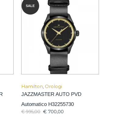
SALE
Hamilton
,
Orologi
R
JAZZMASTER AUTO PVD
Automatico H32255730
€
700,00
€
995,00