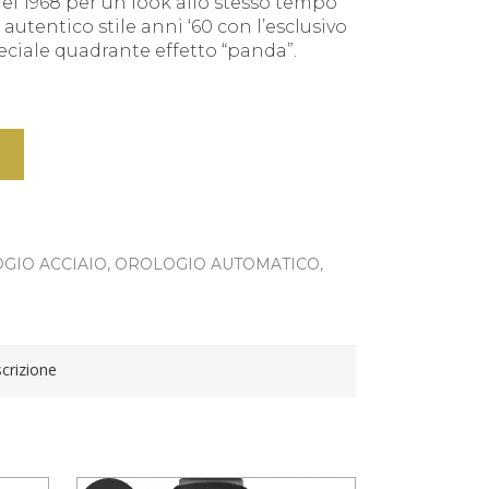
el 1968 per un look allo stesso tempo
utentico stile anni ‘60 con l’esclusivo
ciale quadrante effetto “panda”.
GIO ACCIAIO
,
OROLOGIO AUTOMATICO
,
crizione