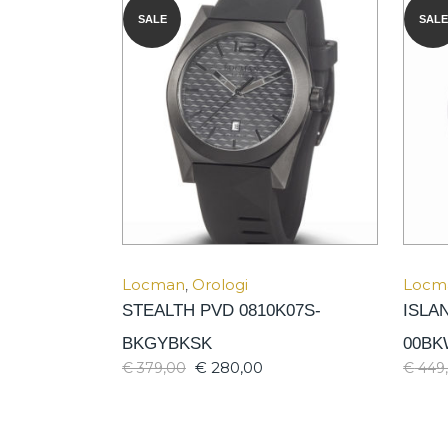
SALE
SALE
Locman
,
Orologi
Locm
STEALTH PVD 0810K07S-
ISLA
BKGYBKSK
00BK
€
280,00
€
379,00
€
449