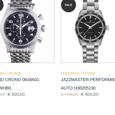
SALE
an
,
Orologi
Hamilton
,
Orologi
ND CRONO 0618A01-
JAZZMASTER PERFORME
WHB0
AUTO H36205130
€
300,00
€
900,00
,00
€
1.195,00