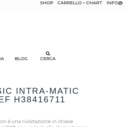
SHOP
CARRELLO – CHART
INFO@
IA
BLOG
CERCA
IC INTRA-MATIC
F H38416711
on è una rivisitazione in chiave