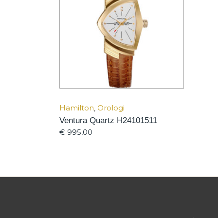
Hamilton
,
Orologi
Ventura Quartz H24101511
€
995,00