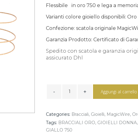
Flessibile in oro 750 e lega a memoria
Varianti colore gioiello disponibili: O
Confezione: scatola originale MagicW
Garanzia Prodotto: Certificato di Ga
Spedito con scatola e garanzia orig
assicurato Dhl
VENUS
bracciale
Aggiungi al carrello
3
punte
ref
301
Categories:
Bracciali
,
Gioielli
,
MagicWire
,
Or
quantity
Tags:
BRACCIALI ORO
,
GIOIELLI DONNA
,
GIALLO 750