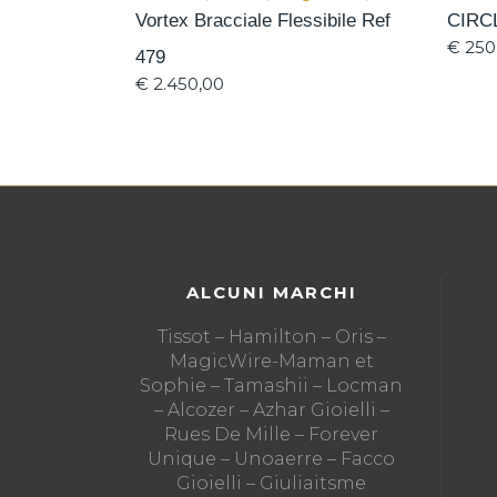
Vortex Bracciale Flessibile Ref
CIRCL
€
250
479
€
2.450,00
ALCUNI MARCHI
Tissot – Hamilton – Oris –
MagicWire-Maman et
Sophie – Tamashii – Locman
– Alcozer – Azhar Gioielli –
Rues De Mille – Forever
Unique – Unoaerre – Facco
Gioielli – Giuliaitsme