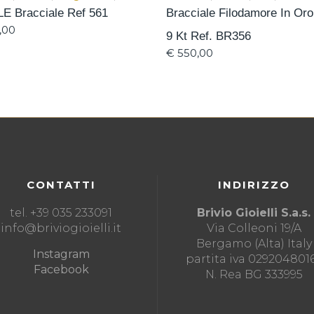
E Bracciale Ref 561
Bracciale Filodamore In Or
,00
9 Kt Ref. BR356
€
550,00
CONTATTI
INDIRIZZO
tel. +39 035 233091
Brivio Gioielli S.a.s.
info@briviogioielli.it
Via Colleoni 19/A
Bergamo (Alta) Italy
Instagram
partita iva 029204801
Facebook
N. Rea BG 333995