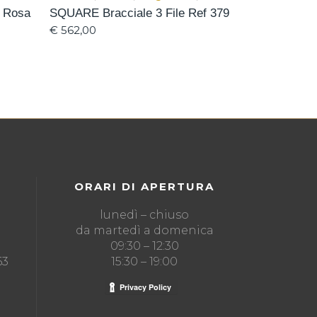
o Rosa
SQUARE Bracciale 3 File Ref 379
€
562,00
ORARI DI APERTURA
lunedì – chiuso
da martedì a domenica
09:30 – 12:30
63
15:30 – 19:00