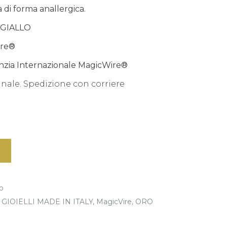
 di forma anallergica.
ro GIALLO
ire®
ranzia Internazionale MagicWire®
inale. Spedizione con corriere
o
GIOIELLI MADE IN ITALY
,
MagicVire
,
ORO