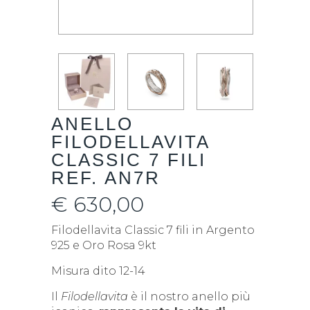
ANELLO
FILODELLAVITA
CLASSIC 7 FILI
REF. AN7R
€
630,00
Filodellavita Classic 7 fili in Argento
925 e Oro Rosa 9kt
Misura dito 12-14
Il
Filodellavita
è il nostro anello più