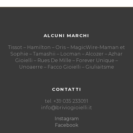
ALCUNI MARCHI
Tissot – Hamilton – Oris – MagicWire-Maman et
Sophie – Tamashii – Locman – Alcozer – Azhar
Gioielli – Rues De Mille – Forever Unique –
Unoaerre – Facco Gioielli – Giuliaitsme
CONTATTI
tel. +39 035 233091
info@briviogioielli.it
Instagram
Facebook