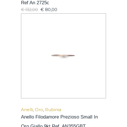
Ref An 2725c
€
80,00
€
132,00
Anelli
,
Oro
,
Rubinia
Anello Filodamore Prezioso Small In
Oro Giallo 9kt Ref. AN355GBT