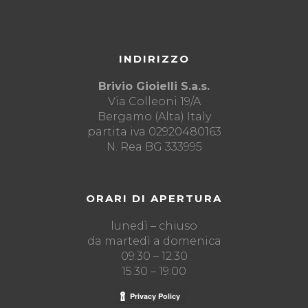
INDIRIZZO
Brivio Gioielli S.a.s.
Via Colleoni 19/A
Bergamo (Alta) Italy
partita iva 02920480163
N. Rea BG 333995
ORARI DI APERTURA
lunedì – chiuso
da martedì a domenica
09:30 – 12:30
15:30 – 19:00