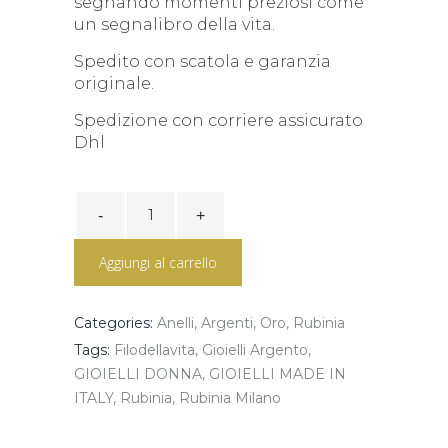
segnando momenti preziosi come
un segnalibro della vita.
Spedito con scatola e garanzia
originale.
Spedizione con corriere assicurato
Dhl
Anello
Filodellavita
Classic
7
Aggiungi al carrello
FILI
ref.
AN7R
quantity
Categories:
Anelli
,
Argenti
,
Oro
,
Rubinia
Tags:
Filodellavita
,
Gioielli Argento
,
GIOIELLI DONNA
,
GIOIELLI MADE IN
ITALY
,
Rubinia
,
Rubinia Milano