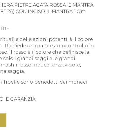
HIERA PIETRE AGATA ROSSA E MANTRA
 SFERA) CON INCISO IL MANTRA ” Om
TRE.
ituali e delle azioni potenti, è il colore
cro. Richiede un grande autocontrollo in
. Il rosso è il colore che definisce la
 e solo i grandi saggi e le grandi
amashii rosso induce forza, vigore,
ona saggia.
 in Tibet e sono benedetti dai monaci
O E GARANZIA