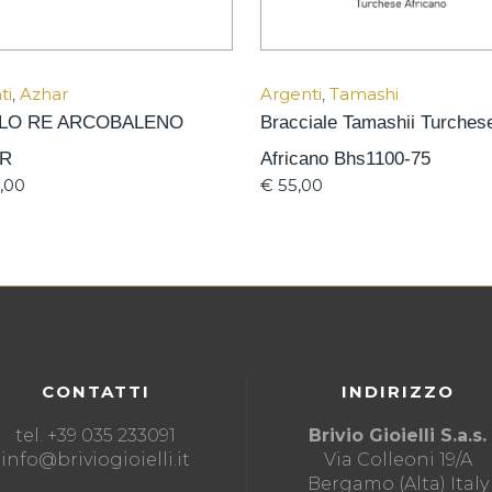
ti
,
Azhar
Argenti
,
Tamashi
LO RE ARCOBALENO
Bracciale Tamashii Turches
AR
Africano Bhs1100-75
,00
€
55,00
CONTATTI
INDIRIZZO
tel. +39 035 233091
Brivio Gioielli S.a.s.
info@briviogioielli.it
Via Colleoni 19/A
Bergamo (Alta) Italy