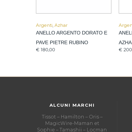
Argenti
,
Azhar
Argen
ANELLO ARGENTO DORATO E
ANEL
PAVE PIETRE RUBINO
AZH
€
180,00
€
200
ALCUNI MARCHI
Tissot – Hamilton – Oris –
MagicWire-Maman et
Sophie – Tamashii – Locman