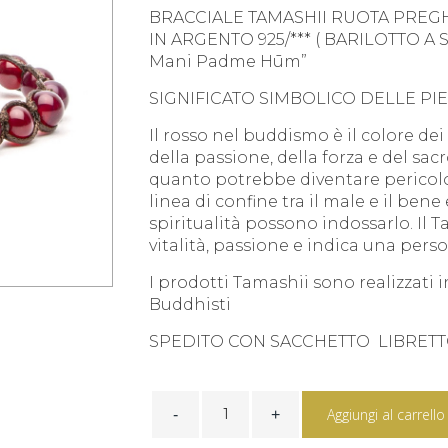
BRACCIALE TAMASHII RUOTA PREG
IN ARGENTO 925/*** ( BARILOTTO A
Mani Padme Hūm”
SIGNIFICATO SIMBOLICO DELLE PIE
Il rosso nel buddismo è il colore dei r
della passione, della forza e del sa
quanto potrebbe diventare pericoloso
linea di confine tra il male e il bene
spiritualità possono indossarlo. Il T
vitalità, passione e indica una pers
I prodotti Tamashii sono realizzati
Buddhisti
SPEDITO CON SACCHETTO LIBRETT
BRACCIALE
TAMASHII
Aggiungi al carrello
AGATA
ROSSA