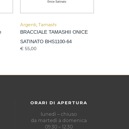
Argenti
,
Tamashi
e
BRACCIALE TAMASHII ONICE
SATINATO BHS1100-64
€
55,00
ORARI DI APERTURA
lunedì – chiuso
da martedì a domenica
09:30 – 12:30